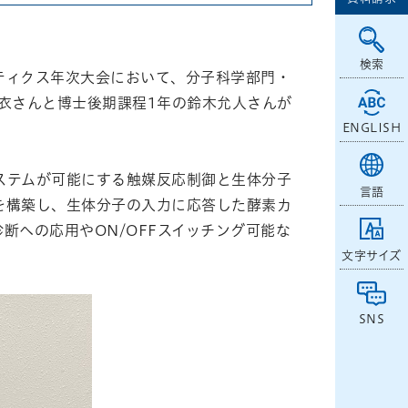
検索
ロボティクス年次大会において、分子科学部門・
葵衣さんと博士後期課程1年の鈴木允人さんが
ENGLISH
ステムが可能にする触媒反応制御と生体分子
言語
を構築し、生体分子の入力に応答した酵素カ
断への応用やON/OFFスイッチング可能な
文字サイズ
SNS