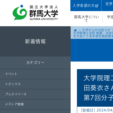
在学
入学希望の方
群馬大学につい
学
て
大学からのお知らせ
大学院理工学府 物質・生
次大会にて若手研究奨励賞
新着情報
カテゴリー
イベント
大学院理
トピックス
田葵衣さ
プレスリリース
第7回分
メディア情報
[投稿日] 2024/04