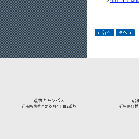
⇒
生命分子機能
前へ
次へ
荒牧キャンパス
昭
群馬県前橋市荒牧町4丁目2番地
群馬県前橋市