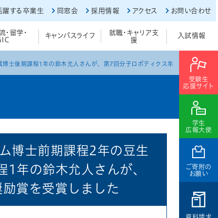
活躍する卒業生
同窓会
採用情報
アクセス
お問い合わせ
流・留学・
就職・キャリア支
キャンパスライフ
入試情報
GIC
援
域博士後期課程1年の鈴木允人さんが、第7回分子ロボティクス年
受験生
応援サイト
学生
広報大使
ム博士前期課程2年の豆生
程1年の鈴木允人さんが、
ご寄附の
お願い
奨励賞を受賞しました
資料請求