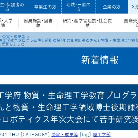
生・保護者の
地域・一般の
卒業生の方
企業の方
方
方
部・大学
附属施設・図書
研究・産学官連携・社会貢
国際交
院
館
献
受賞・成果等
命理工学教育プログラム博士前期課程2年の豆生田葵衣さんと物質・生命理工学領
を受賞しました
新着情報
工学府 物質・生命理工学教育プログラ
んと物質・生命理工学領域博士後期課
子ロボティクス年次大会にて若手研究
/04 THU
[CATEGORY]
受賞・成果等
[tag]
理工学部