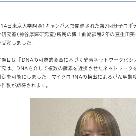
atena
3日-14日東京大学駒場1キャンパスで開催された第7回分子
学研究室(神谷厚輝研究室)所属の博士前期課程2年の豆生田
を受賞しました。
賞題目は『DNAの可逆的会合に基づく酵素ネットワーク化シ
研究は、DNAを介して複数の酵素を近接させたネットワーク
御を可能にしました。マイクロRNAの検出によるがん早期診
の作製が期待されます。