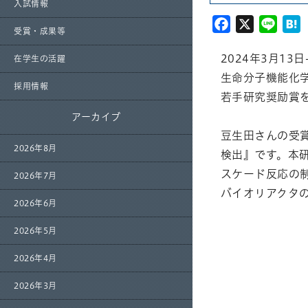
入試情報
Facebook
X
Line
H
受賞・成果等
2024年3月1
在学生の活躍
生命分子機能化
採用情報
若手研究奨励賞
アーカイブ
豆生田さんの受
2026年8月
検出』です。本
スケード反応の制
2026年7月
バイオリアクタ
2026年6月
2026年5月
2026年4月
2026年3月