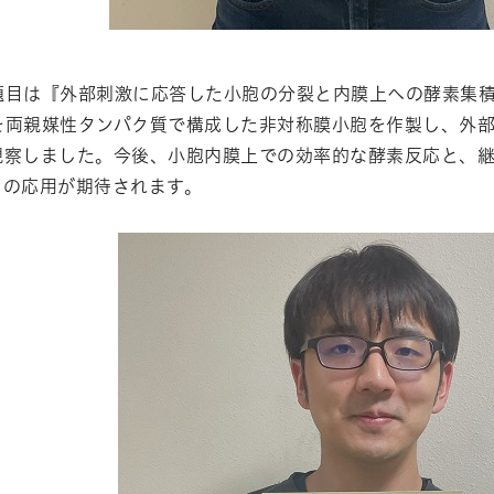
題目は『外部刺激に応答した小胞の分裂と内膜上への酵素集
を両親媒性タンパク質で構成した非対称膜小胞を作製し、外
観察しました。今後、小胞内膜上での効率的な酵素反応と、
ての応用が期待されます。