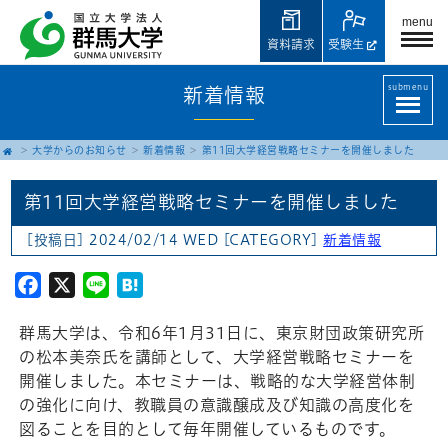
menu
資料請求
受験生
submenu
新着情報
大学からのお知らせ
新着情報
第11回大学経営戦略セミナーを開催しました
第11回大学経営戦略セミナーを開催しました
[投稿日] 2024/02/14 WED
[CATEGORY]
新着情報
Facebook
X
Line
Hatena
群馬大学は、令和6年1月31日に、東京財団政策研究所
の松本美奈氏を講師として、大学経営戦略セミナーを
開催しました。本セミナーは、戦略的な大学経営体制
の強化に向け、教職員の意識醸成及び知識の高度化を
図ることを目的として毎年開催しているものです。