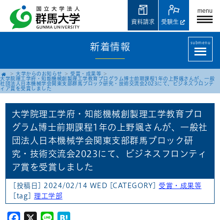
menu
資料請求
受験生
submenu
新着情報
大学からのお知らせ
受賞・成果等
大学院理工学府・知能機械創製理工学教育プログラム博士前期課程1年の上野颯さんが、一般
社団法人日本機械学会関東支部群馬ブロック研究・技術交流会2023にて、ビジネスフロンテ
ィア賞を受賞しました
大学院理工学府・知能機械創製理工学教育プロ
グラム博士前期課程1年の上野颯さんが、一般社
団法人日本機械学会関東支部群馬ブロック研
究・技術交流会2023にて、ビジネスフロンティ
ア賞を受賞しました
[投稿日] 2024/02/14 WED
[CATEGORY]
受賞・成果等
[tag]
理工学部
Facebook
X
Line
Hatena