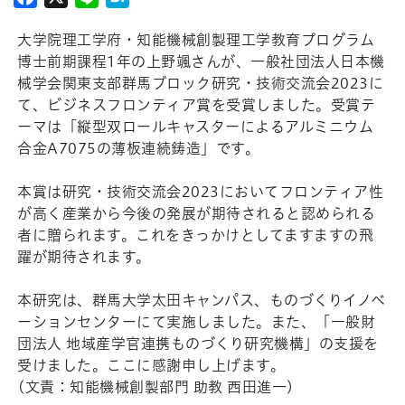
大学院理工学府・知能機械創製理工学教育プログラム
博士前期課程1年の上野颯さんが、一般社団法人日本機
械学会関東支部群馬ブロック研究・技術交流会2023に
て、ビジネスフロンティア賞を受賞しました。受賞テ
ーマは「縦型双ロールキャスターによるアルミニウム
合金A7075の薄板連続鋳造」です。
本賞は研究・技術交流会2023においてフロンティア性
が高く産業から今後の発展が期待されると認められる
者に贈られます。これをきっかけとしてますますの飛
躍が期待されます。
本研究は、群馬大学太田キャンパス、ものづくりイノベ
ーションセンターにて実施しました。また、「一般財
団法人 地域産学官連携ものづくり研究機構」の支援を
受けました。ここに感謝申し上げます。
(文責：知能機械創製部門 助教 西田進一)