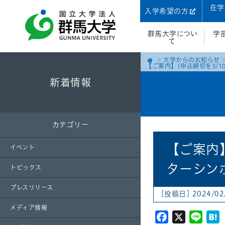
在学
入学希望の方
群馬大学につい
学
て
大学からのお知らせ
【ご案内】(申込締切を3/
新着情報
カテゴリー
【ご案内
イベント
ターシン
トピックス
プレスリリース
[投稿日] 2024/02
メディア情報
Facebook
X
Line
H