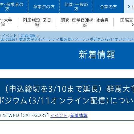
生・保護者の
地域・一般の
卒業生の方
企業の方
方
方
部・大学
附属施設・図書
研究・産学官連携・社会貢
国際交
院
館
献
イベント
|
新着情報
10まで延長）群馬大学ダイバーシティ推進センターシンポジウム(3/11オンライン
新着情報
】(申込締切を3/10まで延長）群馬
ポジウム(3/11オンライン配信)につ
/28 WED
[CATEGORY]
イベント
,
新着情報
atena