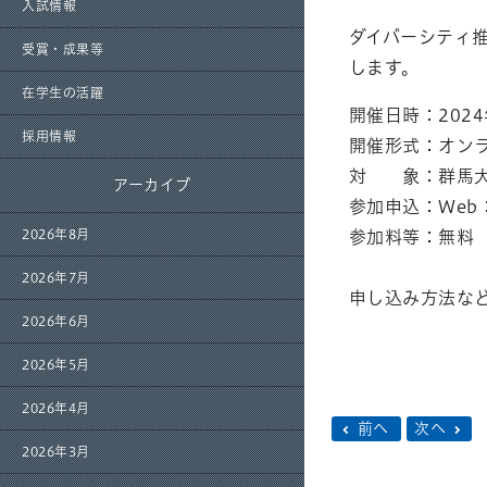
入試情報
ダイバーシティ推
受賞・成果等
します。
在学生の活躍
開催日時：2024年
採用情報
開催形式：オン
対 象：群馬大
アーカイブ
参加申込：Web
2026年8月
参加料等：無料
2026年7月
申し込み方法な
2026年6月
2026年5月
2026年4月
前へ
次へ
2026年3月