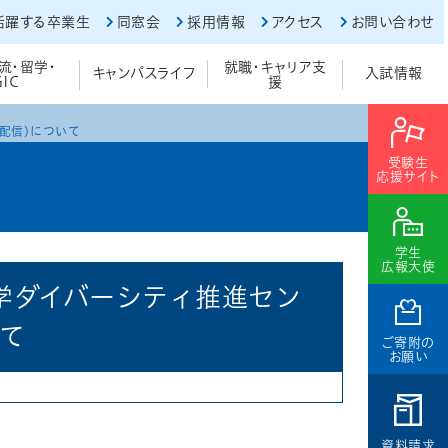
活躍する卒業生
同窓会
採用情報
アクセス
お問い合わせ
流・留学・
就職・キャリア支
キャンパスライフ
入試情報
GIC
援
配信)について
受験生
応援サイト
学生
広報大使
大学ダイバーシティ推進セン
いて
ご寄附の
お願い
資料請求