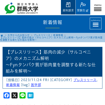
menu
資料請求
受験生
submenu
新着情報
大学からのお知らせ
プレスリリース
|
新着情報
【プレスリリース】筋肉の減少（サルコペニア）のメカニズム解明
～Fynタンパク質が筋肉量
を調整する新たな仕組みを解明～
【プレスリリース】筋肉の減少（サルコペニ
ア）のメカニズム解明
～Fynタンパク質が筋肉量を調整する新たな仕
組みを解明～
[投稿日] 2023/11/24 FRI
[CATEGORY]
プレスリリース
,
新着情報
[tag]
医学部
Facebook
X
Line
Hatena