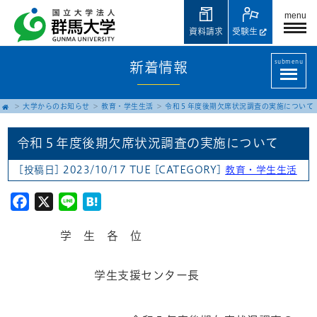
menu
資料請求
受験生
submenu
新着情報
大学からのお知らせ
教育・学生生活
令和５年度後期欠席状況調査の実施について
令和５年度後期欠席状況調査の実施について
[投稿日] 2023/10/17 TUE
[CATEGORY]
教育・学生生活
Facebook
X
Line
Hatena
学 生 各 位
学生支援センター長