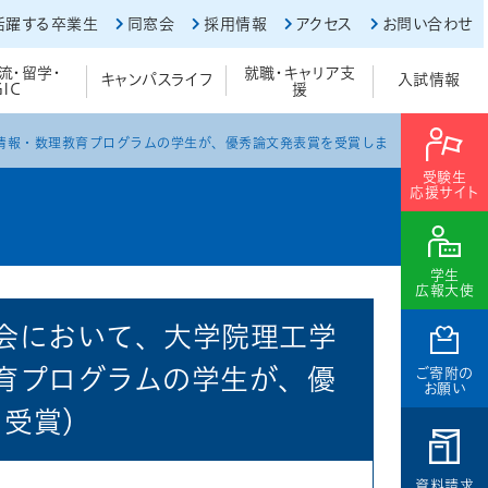
活躍する卒業生
同窓会
採用情報
アクセス
お問い合わせ
流・留学・
就職・キャリア支
キャンパスライフ
入試情報
GIC
援
情報・数理教育プログラムの学生が、優秀論文発表賞を受賞しま
受験生
応援サイト
学生
広報大使
会において、大学院理工学
育プログラムの学生が、優
ご寄附の
お願い
日受賞）
資料請求