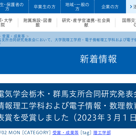
生・保護者の
地域・一般の
卒業生の方
企業の方
方
方
部・大学
附属施設・図書
研究・産学官連携・社会貢
国際交
院
館
献
受賞・成果等
馬支所合同研究発表会において、大学院理工学府・電子情報理工学科および電子
）
新着情報
電気学会栃木・群馬支所合同研究発表
情報理工学科および電子情報・数理教
表賞を受賞しました（2023年３月１
0/02 MON
[CATEGORY]
受賞・成果等
[tag]
理工学部