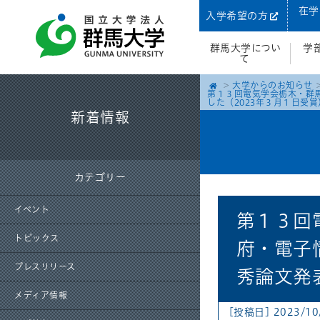
在学
入学希望の方
群馬大学につい
学
て
大学からのお知らせ
第１３回電気学会栃木・群
した（2023年３月１日受賞
新着情報
カテゴリー
イベント
第１３回
トピックス
府・電子
プレスリリース
秀論文発
メディア情報
[投稿日] 2023/1