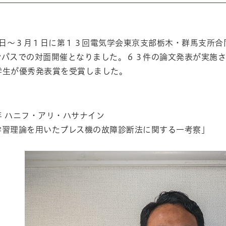
atena
２８日～３月１日に第１３回電気学会東京支部栃木・群馬支所
ンパスでの対面開催となりました。６３件の論文発表が実施
学生が優秀発表賞を受賞しました。
年 ハニフ・アリ・ハサナイン
学習理論を用いたプレス機の故障診断法に関する一考察」