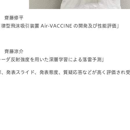
年 齋藤修平
型飛沫吸引装置 Air-VACCINE の開発及び性能評価」
年 齊藤涼介
レーダ反射強度を用いた深層学習による落雷予測」
容、発表スライド、発表態度、質疑応答などが高く評価され