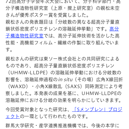
72回高分子学会年次大会において、分子科学部門・高
分子構造物性研究室（上原・撹上研究室）の親松未空
さんが優秀ポスター賞を受賞しました。
親松さんの発表題目は「分岐数の異なる超高分子量直
鎖状低密度ポリエチレンの溶融延伸挙動」です。
高分
子構造物性研究室
では、高分子延伸技術を活かした高
性能・高機能フィルム・繊維の作製に取り組んでいま
す。
親松さんの研究は東ソー株式会社との共同研究による
ものであり、超高分子量直鎖状低密度ポリエチレン
（UHMW-LLDPE）の溶融延伸挙動における分岐数の
影響を、溶融延伸過程の
in situ
（その場）広角X線回折
（WAXD）・小角X線散乱（SAXS）同時測定により考
察しました。本発表の成果を基に、UHMW-LLDPEの
溶融延伸における分岐の効果を明らかにしていきます。
今回受賞対象となった研究は、
「Sメンブレン」プロジ
ェクト
の一環として行われたものです。
群馬大学研究・産学連携推進機構では、今後の本学に