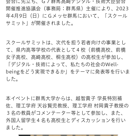
会合に先立ち、Ｇ７群馬高崎デジタル・技術大臣会合
開催推進協議会（事務局：群馬県）主催により、2023
年4月9日（日）にＧメッセ群馬において、「スクール
サミット」が開催されました。
スクールサミットは、次代を担う若者向けの事業とし
て、県内高等学校の代表として４校（前橋高校、前橋
女子高校、高崎高校、桐生高校）の高校生が参加し、
「デジタル・技術によって、私たちの社会のWell-
beingをどう実現できるか」をテーマに発表等を行いま
した。
本イベントに群馬大学からは、越智貴子 学長特別補
佐、理工学府 天谷賢児教授、理工学府 村岡貴子教授の
３名の教員がコメンテーター等として参加し、また、
外国人留学生４名も高校生とディスカッションを行い
ました。