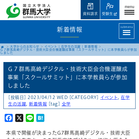
menu
資料請求
受験生
submenu
新着情報
大学からのお知らせ
イベント
|
在学生の活躍
|
新着情報
Ｇ７群馬高崎デジタル・技術大臣会合機運醸成事業「スクールサミット」に本学教員らが参加
しました
Ｇ７群馬高崎デジタル・技術大臣会合機運醸成
事業「スクールサミット」に本学教員らが参加
しました
[投稿日] 2023/04/12 WED
[CATEGORY]
イベント
,
在学
生の活躍
,
新着情報
[tag]
全学
Facebook
X
Line
Hatena
本県で開催が決まったG7群馬高崎デジタル・技術大臣