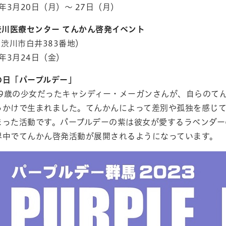
3年3月20日（月）～ 27日（月）
渋川医療センター てんかん啓発イベント
0 渋川市白井383番地）
3年3月24日（金）
の日「パープルデー」
ダで9歳の少女だったキャシディー・メーガンさんが、自らのて
っかけで生まれました。てんかんによって差別や孤独を感じ
まった活動です。パープルデーの紫は彼女が愛するラベンダー
界中でてんかん啓発活動が展開されるようになっています。