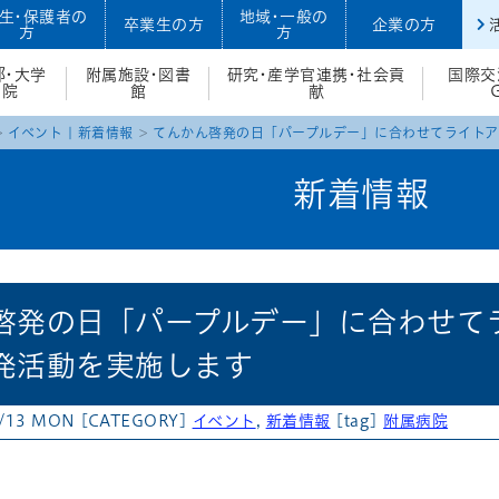
生・保護者の
地域・一般の
卒業生の方
企業の方
方
方
部・大学
附属施設・図書
研究・産学官連携・社会貢
国際交
院
館
献
イベント
|
新着情報
てんかん啓発の日「パープルデー」に合わせてライト
新着情報
啓発の日「パープルデー」に合わせて
発活動を実施します
3/13 MON
[CATEGORY]
イベント
,
新着情報
[tag]
附属病院
atena