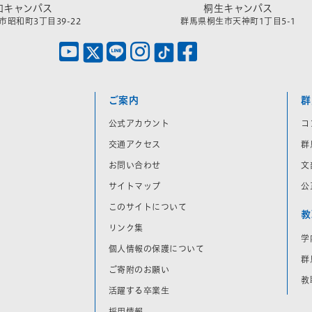
和キャンパス
桐生キャンパス
昭和町3丁目39-22
群馬県桐生市天神町1丁目5-1
ご案内
群
公式アカウント
コ
交通アクセス
群
お問い合わせ
文
サイトマップ
公
このサイトについて
教
リンク集
学
個人情報の保護について
群
ご寄附のお願い
教
活躍する卒業生
採用情報