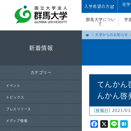
在学
入学希望の方
群馬大学につい
学
て
大学からのお知らせ
新着情報
カテゴリー
てんかん
イベント
んかん啓
トピックス
プレスリリース
[投稿日] 2023/0
メディア情報
Facebook
X
Line
H