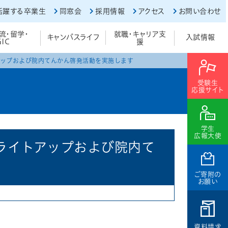
活躍する卒業生
同窓会
採用情報
アクセス
お問い合わせ
流・留学・
就職・キャリア支
キャンパスライフ
入試情報
GIC
援
アップおよび院内てんかん啓発活動を実施します
受験生
応援サイト
学生
広報大使
ライトアップおよび院内て
ご寄附の
お願い
資料請求