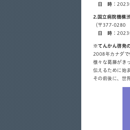
日 時
：202
2.国立病院機構
（〒377-028
日 時
：202
※てんかん啓発
2008年カナ
様々な葛藤がき
伝えるために始
その前後に、世