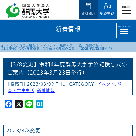
menu
資料請求
受験生
submenu
新着情報
大学からのお知らせ
イベント
|
教育・学生生活
|
新着情報
【3/8変更】令和4年度群馬大学学位記授与式のご案内（2023年3月23日挙行）
【3/8変更】令和4年度群馬大学学位記授与式の
ご案内（2023年3月23日挙行）
[投稿日] 2023/03/09 THU
[CATEGORY]
イベント
,
教
育・学生生活
,
新着情報
Facebook
X
Line
Hatena
2023/3/8変更