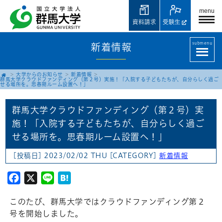
menu
資料請求
受験生
submenu
新着情報
大学からのお知らせ
新着情報
群馬大学クラウドファンディング（第２号）実施！「入院する子どもたちが、自分らしく過ご
せる場所を。思春期ルーム設置へ！」
群馬大学クラウドファンディング（第２号）実
施！「入院する子どもたちが、自分らしく過ご
せる場所を。思春期ルーム設置へ！」
[投稿日] 2023/02/02 THU
[CATEGORY]
新着情報
Facebook
X
Line
Hatena
このたび、群馬大学ではクラウドファンディング第２
号を開始しました。