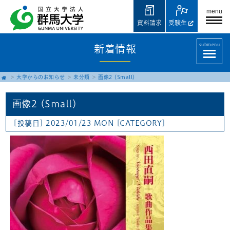
menu
資料請求
受験生
submenu
新着情報
大学からのお知らせ
未分類
画像2 (Small)
画像2 (Small)
[投稿日] 2023/01/23 MON
[CATEGORY]