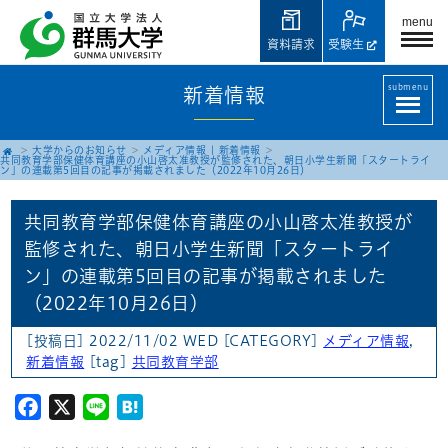
menu
資料請求
受験生
submenu
新着情報
大学からのお知らせ
メディア情報
|
新着情報
共同教育学部保健体育講座の小山啓太准教授が監修された、朝日小学生新聞「スタートライ
ン」の連載第5回目の記事が掲載されました（2022年10月26日）
共同教育学部保健体育講座の小山啓太准教授が
監修された、朝日小学生新聞「スタートライ
ン」の連載第5回目の記事が掲載されました
（2022年10月26日）
[投稿日] 2022/11/02 WED
[CATEGORY]
メディア情報
,
新着情報
[tag]
共同教育学部
Facebook
X
Line
Hatena