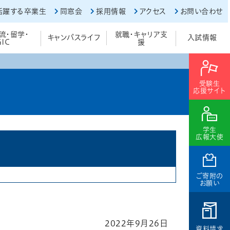
活躍する卒業生
同窓会
採用情報
アクセス
お問い合わせ
流・留学・
就職・キャリア支
キャンパスライフ
入試情報
GIC
援
受験生
応援サイト
学生
広報大使
ご寄附の
お願い
2022年9月26日
資料請求