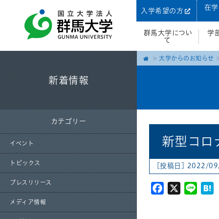
在学
入学希望の方
群馬大学につい
学
て
大学からのお知らせ
新着情報
カテゴリー
新型コロ
イベント
トピックス
[投稿日] 2022/0
プレスリリース
Facebook
X
Line
H
メディア情報