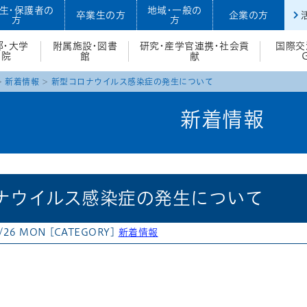
生・保護者の
地域・一般の
卒業生の方
企業の方
方
方
部・大学
附属施設・図書
研究・産学官連携・社会貢
国際交
院
館
献
新着情報
新型コロナウイルス感染症の発生について
新着情報
ナウイルス感染症の発生について
9/26 MON
[CATEGORY]
新着情報
atena