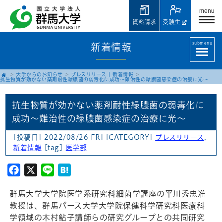
menu
資料請求
受験生
submenu
新着情報
大学からのお知らせ
プレスリリース
|
新着情報
抗生物質が効かない薬剤耐性緑膿菌の弱毒化に成功～難治性の緑膿菌感染症の治療に光～
抗生物質が効かない薬剤耐性緑膿菌の弱毒化に
成功～難治性の緑膿菌感染症の治療に光～
[投稿日] 2022/08/26 FRI
[CATEGORY]
プレスリリース
,
新着情報
[tag]
医学部
Facebook
X
Line
Hatena
群馬大学大学院医学系研究科細菌学講座の平川秀忠准
教授は、群馬パース大学大学院保健科学研究科医療科
学領域の木村鮎子講師らの研究グループとの共同研究