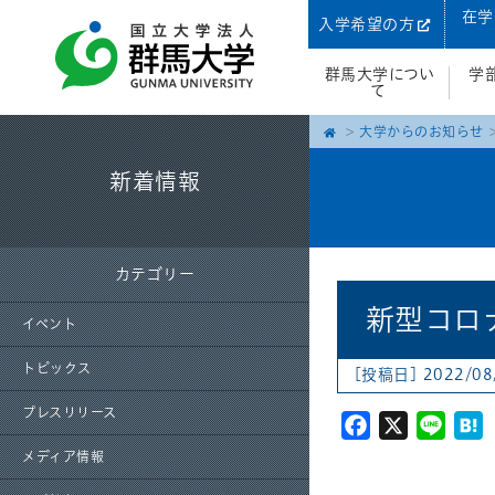
在学
入学希望の方
群馬大学につい
学
て
大学からのお知らせ
新着情報
カテゴリー
新型コロ
イベント
トピックス
[投稿日] 2022/08
プレスリリース
Facebook
X
Line
H
メディア情報