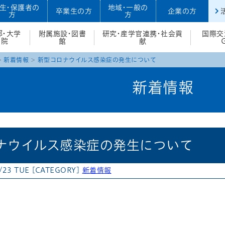
生・保護者の
地域・一般の
卒業生の方
企業の方
方
方
部・大学
附属施設・図書
研究・産学官連携・社会貢
国際交
院
館
献
新着情報
新型コロナウイルス感染症の発生について
新着情報
ナウイルス感染症の発生について
/23 TUE
[CATEGORY]
新着情報
atena