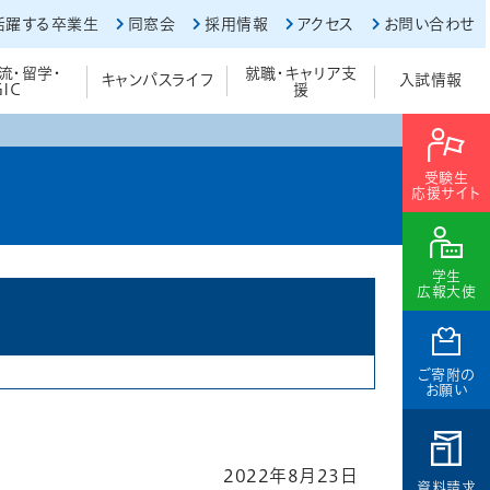
活躍する卒業生
同窓会
採用情報
アクセス
お問い合わせ
流・留学・
就職・キャリア支
キャンパスライフ
入試情報
GIC
援
受験生
応援サイト
学生
広報大使
ご寄附の
お願い
2022年8月23日
資料請求