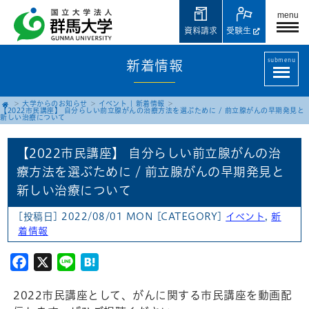
menu
資料請求
受験生
submenu
新着情報
大学からのお知らせ
イベント
|
新着情報
【2022市民講座】 自分らしい前立腺がんの治療方法を選ぶために / 前立腺がんの早期発見と
新しい治療について
【2022市民講座】 自分らしい前立腺がんの治
療方法を選ぶために / 前立腺がんの早期発見と
新しい治療について
[投稿日] 2022/08/01 MON
[CATEGORY]
イベント
,
新
着情報
Facebook
X
Line
Hatena
2022市民講座として、がんに関する市民講座を動画配