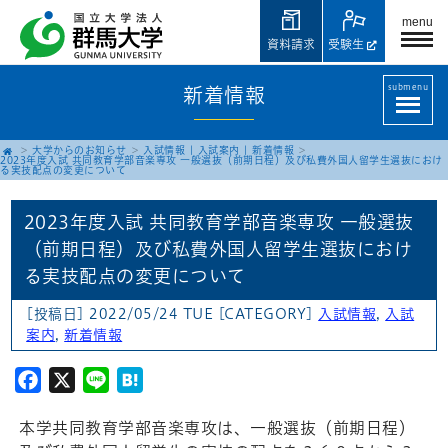
menu
資料請求
受験生
submenu
新着情報
大学からのお知らせ
入試情報
|
入試案内
|
新着情報
2023年度入試 共同教育学部音楽専攻 一般選抜（前期日程）及び私費外国人留学生選抜におけ
る実技配点の変更について
2023年度入試 共同教育学部音楽専攻 一般選抜
（前期日程）及び私費外国人留学生選抜におけ
る実技配点の変更について
[投稿日] 2022/05/24 TUE
[CATEGORY]
入試情報
,
入試
案内
,
新着情報
Facebook
X
Line
Hatena
本学共同教育学部音楽専攻は、一般選抜（前期日程）