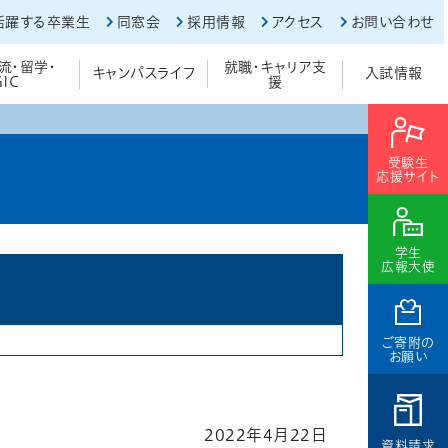
活躍する卒業生
同窓会
採用情報
アクセス
お問い合わせ
流・留学・
就職・キャリア支
キャンパスライフ
入試情報
GIC
援
受験生
応援サイト
学生
広報大使
ご寄附の
お願い
2022年4月22日
資料請求