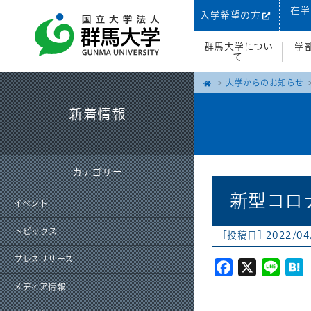
在学
入学希望の方
群馬大学につい
学
て
大学からのお知らせ
新着情報
カテゴリー
新型コロ
イベント
トピックス
[投稿日] 2022/04
プレスリリース
Facebook
X
Line
H
メディア情報