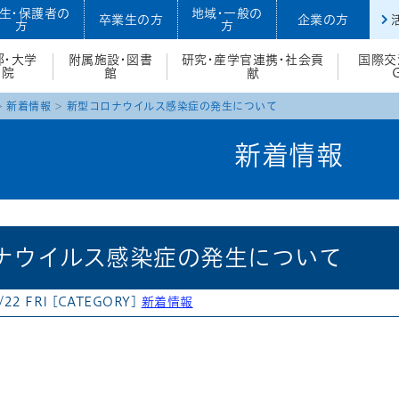
生・保護者の
地域・一般の
卒業生の方
企業の方
方
方
部・大学
附属施設・図書
研究・産学官連携・社会貢
国際交
院
館
献
新着情報
新型コロナウイルス感染症の発生について
新着情報
ナウイルス感染症の発生について
/22 FRI
[CATEGORY]
新着情報
atena