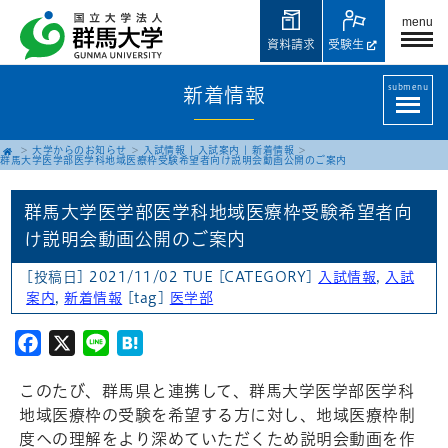
menu
資料請求
受験生
submenu
新着情報
大学からのお知らせ
入試情報
|
入試案内
|
新着情報
群馬大学医学部医学科地域医療枠受験希望者向け説明会動画公開のご案内
群馬大学医学部医学科地域医療枠受験希望者向
け説明会動画公開のご案内
[投稿日] 2021/11/02 TUE
[CATEGORY]
入試情報
,
入試
案内
,
新着情報
[tag]
医学部
Facebook
X
Line
Hatena
このたび、群馬県と連携して、群馬大学医学部医学科
地域医療枠の受験を希望する方に対し、地域医療枠制
度への理解をより深めていただくため説明会動画を作