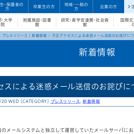
生・保護者の
地域・一般の
卒業生の方
企業の方
方
方
部・大学
附属施設・図書
研究・産学官連携・社会貢
国際交
院
館
献
プレスリリース
|
新着情報
不正アクセスによる迷惑メール送信のお詫びに
新着情報
セスによる迷惑メール送信のお詫びに
/20 WED
[CATEGORY]
プレスリリース
,
新着情報
atena
通のメールシステムと独立して運営していたメールサーバにお