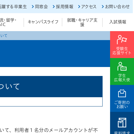
活躍する卒業生
同窓会
採用情報
アクセス
お問い合わせ
流・留学・
就職・キャリア支
キャンパスライフ
入試情報
GIC
援
ついて
受験生
応援サイト
学生
広報大使
ついて
ご寄附の
お願い
いて、利用者１名分のメールアカウントが不
資料請求