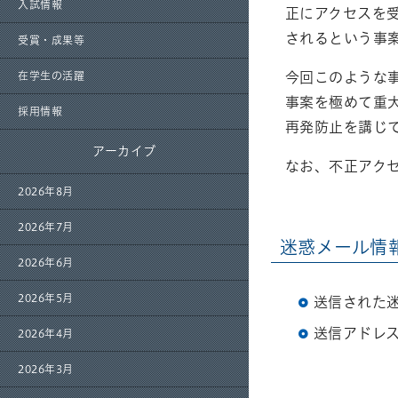
入試情報
正にアクセスを受
されるという事
受賞・成果等
今回このような
在学生の活躍
事案を極めて重
採用情報
再発防止を講じ
アーカイブ
なお、不正アク
2026年8月
2026年7月
迷惑メール情
2026年6月
2026年5月
送信された迷
送信アドレス数
2026年4月
2026年3月