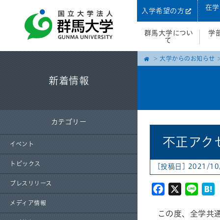
在学
入学希望の方
群馬大学につい
学
て
大学からのお知らせ
新着情報
カテゴリー
不正アク
イベント
トピックス
[投稿日] 2021/10
プレスリリース
Facebook
X
Line
H
メディア情報
この度、全学共