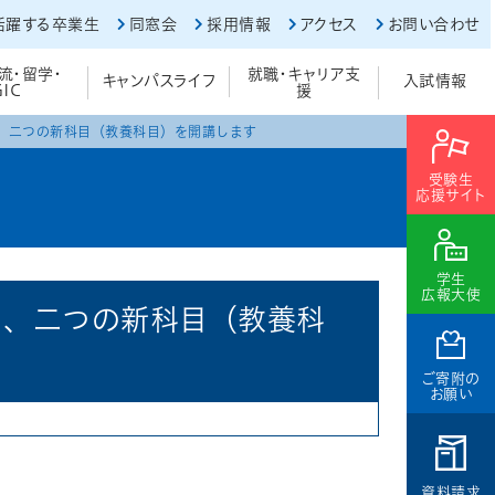
活躍する卒業生
同窓会
採用情報
アクセス
お問い合わせ
流・留学・
就職・キャリア支
キャンパスライフ
入試情報
GIC
援
く、二つの新科目（教養科目）を開講します
受験生
応援サイト
学生
広報大使
く、二つの新科目（教養科
ご寄附の
お願い
資料請求