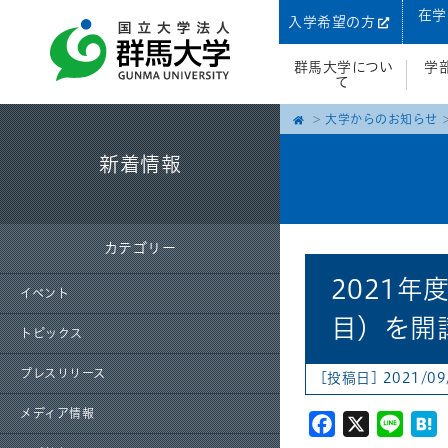
在学
入学希望の方
群馬大学につい
学
て
大学からのお知らせ
新着情報
カテゴリー
2021
イベント
目）を開
トピックス
プレスリリース
[投稿日] 2021/09
メディア情報
Facebook
X
Line
H