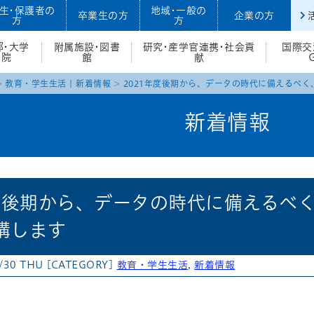
生・保護者の
地域・一般の
卒業生の方
企業の方
方
方
部・大学
附属施設・図書
研究・産学官連携・社会貢
国際交
院
館
献
教育・学生生活
|
新着情報
2021年度後期から、データの時代に備えるべ
新着情報
年度後期から、データの時代に備えるべ
講します
/30 THU
[CATEGORY]
教育・学生生活
,
新着情報
atena