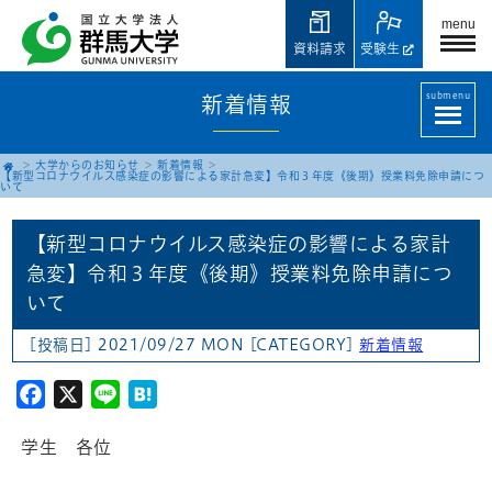
menu
資料請求
受験生
submenu
新着情報
大学からのお知らせ
新着情報
【新型コロナウイルス感染症の影響による家計急変】令和３年度《後期》授業料免除申請につ
いて
【新型コロナウイルス感染症の影響による家計
急変】令和３年度《後期》授業料免除申請につ
いて
[投稿日] 2021/09/27 MON
[CATEGORY]
新着情報
Facebook
X
Line
Hatena
学生 各位