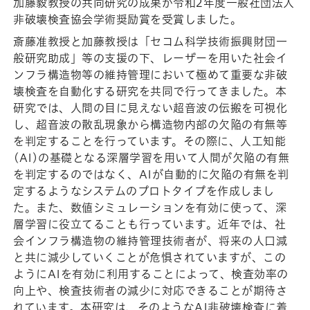
加藤毅教授の共同研究の成果が令和2年度一般社団法人
非破壊検査協会学術奨励賞を受賞しました。
斎藤准教授と加藤教授は「セコム科学技術振興財団一
般研究助成」等の支援の下、レーザーを用いた社会イ
ンフラ構造物等の維持管理において極めて重要な非破
壊検査を自動化する研究を共同で行ってきました。本
研究では、人間の目に見えない超音波の伝搬を可視化
し、超音波の散乱現象から構造物内部の欠陥の有無等
を判定することを行っています。その際に、人工知能
(AI)の基礎となる深層学習を用いて人間が欠陥の有無
を判定するのではなく、AIが自動的に欠陥の有無を判
定するようなシステムのプロトタイプを作成しまし
た。また、数値シミュレーションを有効に使って、深
層学習に役立てることも行っています。近年では、社
会インフラ構造物の維持管理技術者が、将来の人口減
と共に減少していくことが危惧されていますが、この
ようにAIを有効に利用することによって、検査効率の
向上や、検査技術者の減少に対応できることが期待さ
れています。本研究は、そのようなAI非破壊検査に着