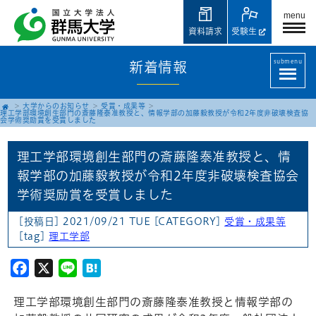
menu
資料請求
受験生
submenu
新着情報
大学からのお知らせ
受賞・成果等
理工学部環境創生部門の斎藤隆泰准教授と、情報学部の加藤毅教授が令和2年度非破壊検査協
会学術奨励賞を受賞しました
理工学部環境創生部門の斎藤隆泰准教授と、情
報学部の加藤毅教授が令和2年度非破壊検査協会
学術奨励賞を受賞しました
[投稿日] 2021/09/21 TUE
[CATEGORY]
受賞・成果等
[tag]
理工学部
Facebook
X
Line
Hatena
理工学部環境創生部門の斎藤隆泰准教授と情報学部の