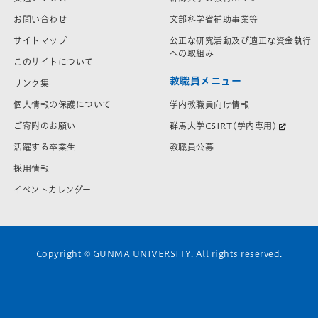
お問い合わせ
文部科学省補助事業等
サイトマップ
公正な研究活動及び適正な資金執行
への取組み
このサイトについて
教職員メニュー
リンク集
学内教職員向け情報
個人情報の保護について
群馬大学CSIRT(学内専用)
ご寄附のお願い
教職員公募
活躍する卒業生
採用情報
イベントカレンダー
Copyright © GUNMA UNIVERSITY. All rights reserved.