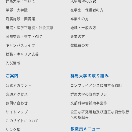
群馬大学について
入学希望の方
学部・大学院
在学生・保護者の方
附属施設・図書館
卒業生の方
研究・産学官連携・社会貢献
地域・一般の方
国際交流・留学・GIC
企業の方
キャンパスライフ
教職員の方
就職・キャリア支援
入試情報
ご案内
群馬大学の取り組み
公式アカウント
コンプライアンスに関する取組
交通アクセス
群馬大学の教育ポリシー
お問い合わせ
文部科学省補助事業等
サイトマップ
公正な研究活動及び適正な資金執行
への取組み
このサイトについて
教職員メニュー
リンク集