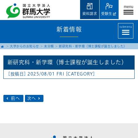
menu
資料請求
受験生
submenu
新着情報
大学からのお知らせ
未分類
新研究科・新学環（博士課程が誕生しました）
新研究科・新学環（博士課程が誕生しました）
[投稿日] 2025/08/01 FRI
[CATEGORY]
前へ
次へ