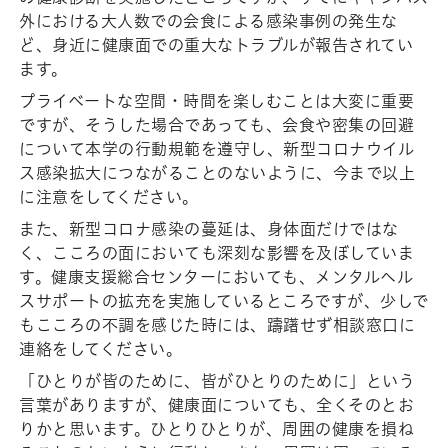
外における⼤⼈数での会⾷による感染事例の発⽣な
ど、⾝近に健康⾯での重⼤なトラブルが報告されてい
ます。
プライベートな空間・時間を楽しむことは⼤変に重要
ですが、そうした場合であっても、会⾷や密集の回避
について本学の⾏動規範を遵守し、新型コロナウイル
ス感染拡⼤につながることのないように、今まで以上
に注意をしてください。
また、新型コロナ感染の蔓延は、⾝体⾯だけではな
く、こころの⾯においても深刻な影響を及ぼしていま
す。健康⽀援総合センターにおいても、メンタルヘル
スサポートの拡充を実施しているところですが、少しで
もこころの不調を感じた時には、躊躇せず相談窓⼝に
連絡をしてください。
「ひとりが皆のために、皆がひとりのために」という
⾔葉がありますが、健康⾯についても、全くそのとお
りかと思います。ひとりひとりが、周囲の健康を損ね