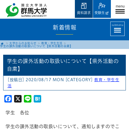
menu
資料請求
受験生
submenu
新着情報
大学からのお知らせ
教育・学生生活
学生の課外活動の取扱いについて【県外活動の自粛】
学生の課外活動の取扱いについて【県外活動の
自粛】
[投稿日] 2020/08/17 MON
[CATEGORY]
教育・学生生
活
Facebook
X
Line
Hatena
学生 各位
学生の課外活動の取扱いについて、通知しますのでこ