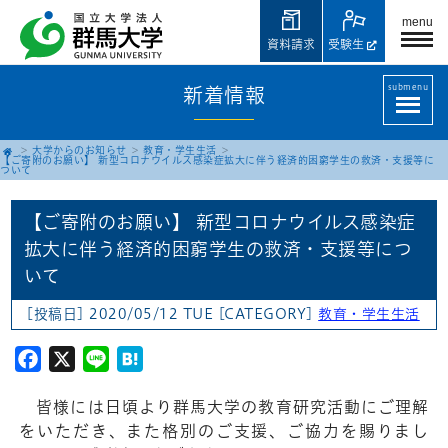
menu
資料請求
受験生
submenu
新着情報
大学からのお知らせ
教育・学生生活
【ご寄附のお願い】 新型コロナウイルス感染症拡大に伴う経済的困窮学生の救済・支援等に
ついて
【ご寄附のお願い】 新型コロナウイルス感染症
拡大に伴う経済的困窮学生の救済・支援等につ
いて
[投稿日] 2020/05/12 TUE
[CATEGORY]
教育・学生生活
Facebook
X
Line
Hatena
皆様には日頃より群馬大学の教育研究活動にご理解
をいただき、また格別のご支援、ご協力を賜りまし