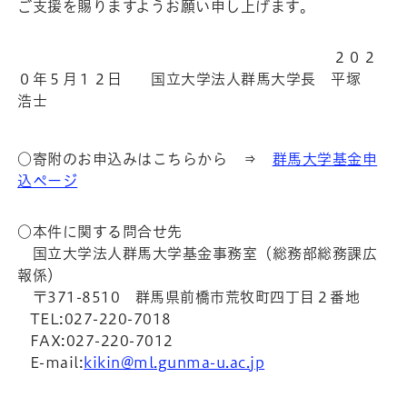
ご支援を賜りますようお願い申し上げます。
２０２
０年５月１２日 国立大学法人群馬大学長 平塚
浩士
○寄附のお申込みはこちらから ⇒
群馬大学基金申
込ページ
○本件に関する問合せ先
国立大学法人群馬大学基金事務室（総務部総務課広
報係）
〒371-8510 群馬県前橋市荒牧町四丁目２番地
TEL:027-220-7018
FAX:027-220-7012
E-ｍail:
kikin@ml.gunma-u.ac.jp