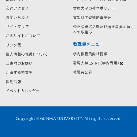
交通アクセス
群馬大学の教育ポリシー
お問い合わせ
文部科学省補助事業等
サイトマップ
公正な研究活動及び適正な資金執行
への取組み
このサイトについて
教職員メニュー
リンク集
学内教職員向け情報
個人情報の保護について
群馬大学CSIRT(学内専用)
ご寄附のお願い
教職員公募
活躍する卒業生
採用情報
イベントカレンダー
Copyright © GUNMA UNIVERSITY. All rights reserved.