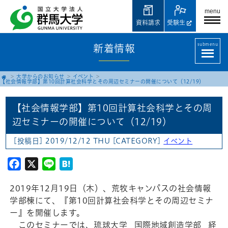
menu
資料請求
受験生
submenu
新着情報
大学からのお知らせ
イベント
【社会情報学部】第10回計算社会科学とその周辺セミナーの開催について（12/19）
【社会情報学部】第10回計算社会科学とその周
辺セミナーの開催について（12/19）
[投稿日] 2019/12/12 THU
[CATEGORY]
イベント
Facebook
X
Line
Hatena
2019年12月19日（木）、
荒牧キャンパスの
社会情報
学部棟に
て、『第10回計算社会科学とその周辺セミナ
ー』を開催します。
このセミナーでは、琉球大学 国際地域創造学部 経