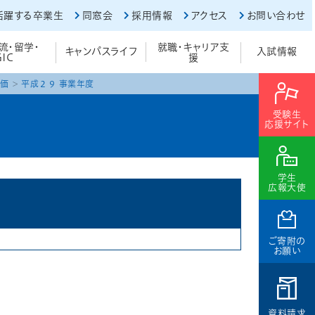
活躍する卒業生
同窓会
採用情報
アクセス
お問い合わせ
流・留学・
就職・キャリア支
キャンパスライフ
入試情報
GIC
援
価
平成２９ 事業年度
受験生
応援サイト
学生
広報大使
ご寄附の
お願い
資料請求