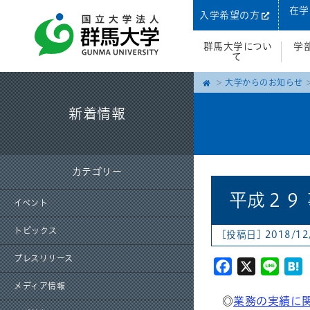
在学
入学希望の方
群馬大学につい
学
て
大学からのお知らせ
新着情報
カテゴリー
平成２９
イベント
トピックス
[投稿日] 2018/12
プレスリリース
Facebook
X
Line
H
メディア情報
◎
業務の実績に