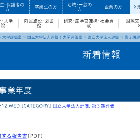
生・保護者の
地域・一般の
卒業生の方
企業の方
方
方
部・大学
附属施設・図書
研究・産学官連携・社会貢
国際交
院
館
献
大学評価室
国立大学法人評価
|
大学評価室
国立大学法人評価
第３期評
新着情報
 事業年度
/12 WED
[CATEGORY]
国立大学法人評価
,
第３期評価
atena
関する報告書
(PDF)