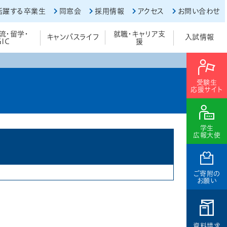
活躍する卒業生
同窓会
採用情報
アクセス
お問い合わせ
流・留学・
就職・キャリア支
キャンパスライフ
入試情報
GIC
援
受験生
応援サイト
学生
広報大使
ご寄附の
お願い
資料請求