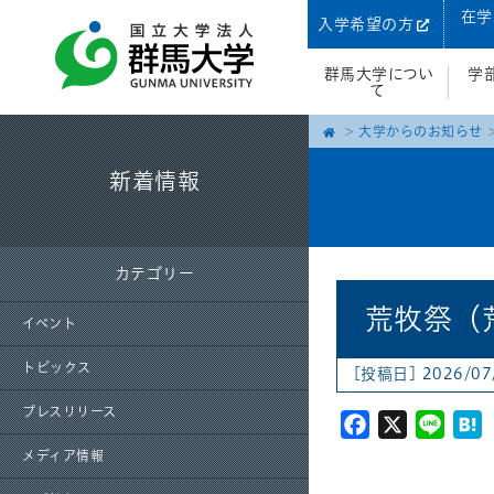
在学
入学希望の方
群馬大学につい
学
て
大学からのお知らせ
新着情報
カテゴリー
荒牧祭（
イベント
トピックス
[投稿日] 2026/07
プレスリリース
Facebook
X
Line
H
メディア情報