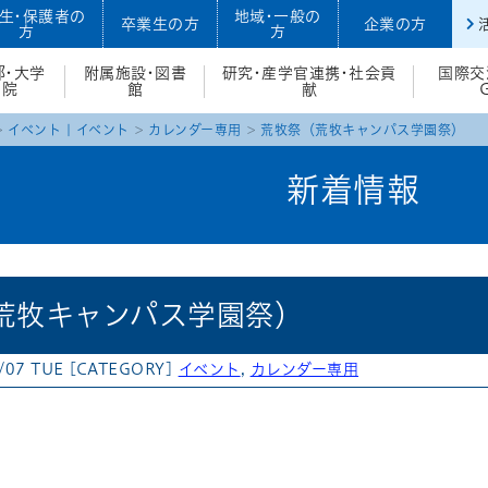
生・保護者の
地域・一般の
卒業生の方
企業の方
方
方
部・大学
附属施設・図書
研究・産学官連携・社会貢
国際交
院
館
献
イベント
|
イベント
カレンダー専用
荒牧祭（荒牧キャンパス学園祭）
新着情報
荒牧キャンパス学園祭）
/07 TUE
[CATEGORY]
イベント
,
カレンダー専用
atena