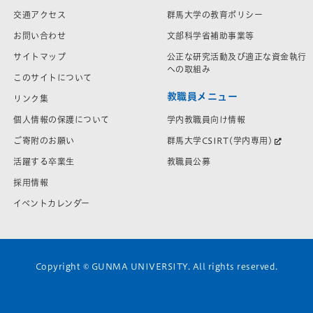
交通アクセス
群馬大学の教育ポリシー
お問い合わせ
文部科学省補助事業等
サイトマップ
公正な研究活動及び適正な資金執行
への取組み
このサイトについて
教職員メニュー
リンク集
学内教職員向け情報
個人情報の保護について
群馬大学CSIRT(学内専用)
ご寄附のお願い
教職員公募
活躍する卒業生
採用情報
イベントカレンダー
Copyright © GUNMA UNIVERSITY. All rights reserved.