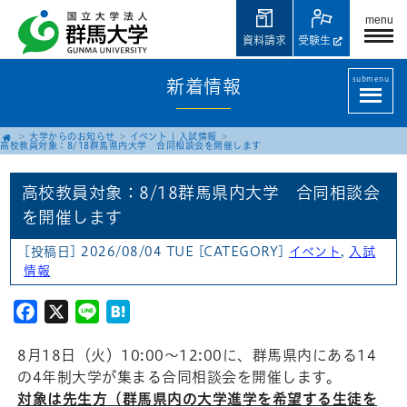
menu
資料請求
受験生
submenu
新着情報
大学からのお知らせ
イベント
|
入試情報
高校教員対象：8/18群馬県内大学 合同相談会を開催します
高校教員対象：8/18群馬県内大学 合同相談会
を開催します
[投稿日] 2026/08/04 TUE
[CATEGORY]
イベント
,
入試
情報
Facebook
X
Line
Hatena
8月18日（火）10:00～12:00に、群馬県内にある14
の4年制大学が集まる合同相談会を開催します。
対象は先生方（群馬県内の大学進学を希望する生徒を