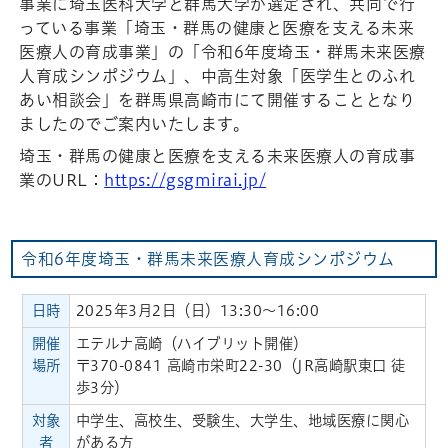
事業に埼玉医科大学と群馬大学が選定され、共同で行
っている事業「埼玉・群馬の健康と医療を支える未来
医療人の育成事業」の「令和6年度埼玉・群馬未来医療
人育成シンポジウム」、中高生対象「医学生とのふれ
あい相談会」を群馬県高崎市にて開催することとなり
ましたのでご案内いたします。
埼玉・群馬の健康と医療を支える未来医療人の育成事
業のURL：
https://gsgmirai.jp/
令和6年度埼玉・群馬未来医療人育成シンポジウム
日時
2025年3月2日（日）13:30～16:00
開催
エテルナ高崎（ハイブリット開催）
場所
〒370-0841 高崎市栄町22-30（JR高崎駅東口 徒
歩3分）
対象
中学生、高校生、受験生、大学生、地域医療に関心
者
がある方