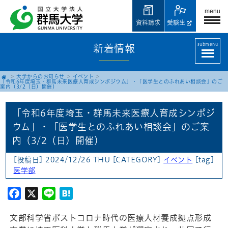
menu
資料請求
受験生
submenu
新着情報
大学からのお知らせ
イベント
「令和6年度埼玉・群馬未来医療人育成シンポジウム」・「医学生とのふれあい相談会」のご
案内（3/2（日）開催）
「令和6年度埼玉・群馬未来医療人育成シンポジ
ウム」・「医学生とのふれあい相談会」のご案
内（3/2（日）開催）
[投稿日] 2024/12/26 THU
[CATEGORY]
イベント
[tag]
医学部
Facebook
X
Line
Hatena
文部科学省ポストコロナ時代の医療人材養成拠点形成