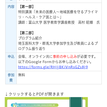
内容
【第一部】
特別講演「未来の医療人～地域医療を守るプライマ
リ・ヘルス・ケア医とは～」
講師：富山大学 医学教育学講座教授 高村 昭輝 氏
【第二部】
プログラム紹介
埼玉医科大学・群馬大学参加学生及び教員によるプ
ログラム振り返り
申込
会場、オンライン共に
事前の申し込み
が必要です。
以下のGoogle Formからお申し込みください。
https://forms.gle/RHJjBKiVnRsGZs8J9
参加
無料
費
↓クリックするとPDFが開きます