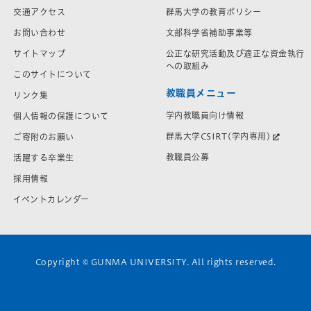
交通アクセス
群馬大学の教育ポリシー
お問い合わせ
文部科学省補助事業等
サイトマップ
公正な研究活動及び適正な資金執行
への取組み
このサイトについて
教職員メニュー
リンク集
学内教職員向け情報
個人情報の保護について
群馬大学CSIRT(学内専用)
ご寄附のお願い
教職員公募
活躍する卒業生
採用情報
イベントカレンダー
Copyright © GUNMA UNIVERSITY. All rights reserved.