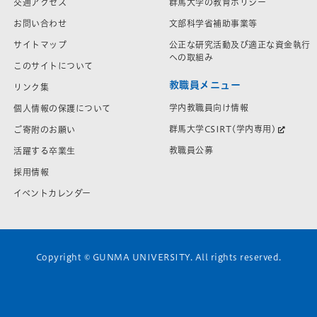
交通アクセス
群馬大学の教育ポリシー
お問い合わせ
文部科学省補助事業等
サイトマップ
公正な研究活動及び適正な資金執行
への取組み
このサイトについて
教職員メニュー
リンク集
学内教職員向け情報
個人情報の保護について
群馬大学CSIRT(学内専用)
ご寄附のお願い
教職員公募
活躍する卒業生
採用情報
イベントカレンダー
Copyright © GUNMA UNIVERSITY. All rights reserved.