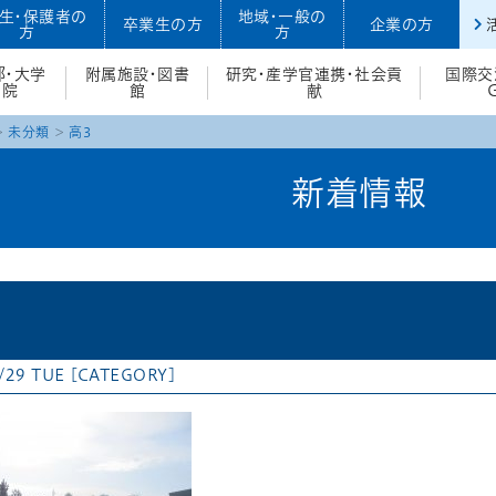
生・保護者の
地域・一般の
卒業生の方
企業の方
方
方
部・大学
附属施設・図書
研究・産学官連携・社会貢
国際交
院
館
献
未分類
高3
新着情報
/29 TUE
[CATEGORY]