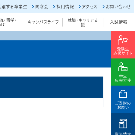
活躍する卒業生
同窓会
採用情報
アクセス
お問い合わせ
流・留学・
就職・キャリア支
キャンパスライフ
入試情報
GIC
援
受験生
応援サイト
学生
広報大使
ご寄附の
お願い
資料請求