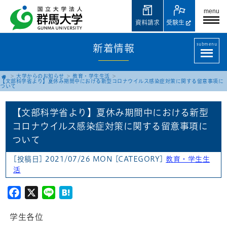
menu
資料請求
受験生
submenu
新着情報
大学からのお知らせ
教育・学生生活
【文部科学省より】夏休み期間中における新型コロナウイルス感染症対策に関する留意事項に
ついて
【文部科学省より】夏休み期間中における新型
コロナウイルス感染症対策に関する留意事項に
ついて
[投稿日] 2021/07/26 MON
[CATEGORY]
教育・学生生
活
Facebook
X
Line
Hatena
学生各位