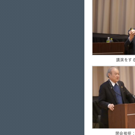
講演をす
開会挨拶：