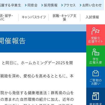
活躍する卒業生
同窓会
採用情報
アクセス
お問い合わせ
流・留学・
就職・キャリア支
キャンパスライフ
入試情報
GIC
援
受験生
5開催報告
応援サイト
学生
」と同日に、ホームカミングデー2025を開
広報大使
親睦を深め、愛校心を高めるとともに、本
ご寄附の
お願い
院から発信する健康増進法：群馬県の山を
県の恵まれた自然環境の紹介に加え、近年の
資料請求