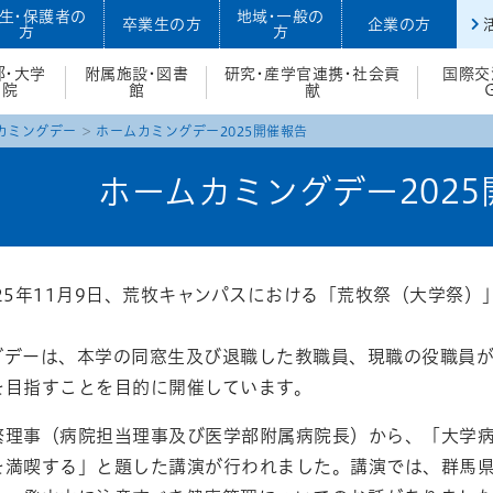
生・保護者の
地域・一般の
卒業生の方
企業の方
方
方
部・大学
附属施設・図書
研究・産学官連携・社会貢
国際交
院
館
献
カミングデー
ホームカミングデー2025開催報告
ホームカミングデー202
5年11月9日、荒牧キャンパスにおける「荒牧祭（大学祭）
デーは、本学の同窓生及び退職した教職員、現職の役職員が
を目指すことを目的に開催しています。
理事（病院担当理事及び医学部附属病院長）から、「大学病
を満喫する」と題した講演が行われました。講演では、群馬