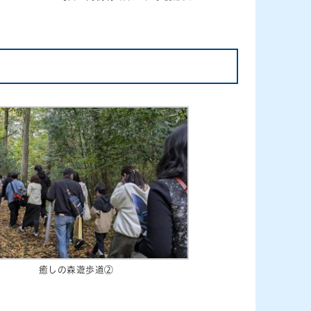
癒しの森遊歩道②