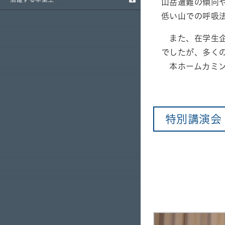
山岳遭難の傾向
低い山での呼吸
また、在学生企
でしたが、多く
本ホームカミン
特別講演会