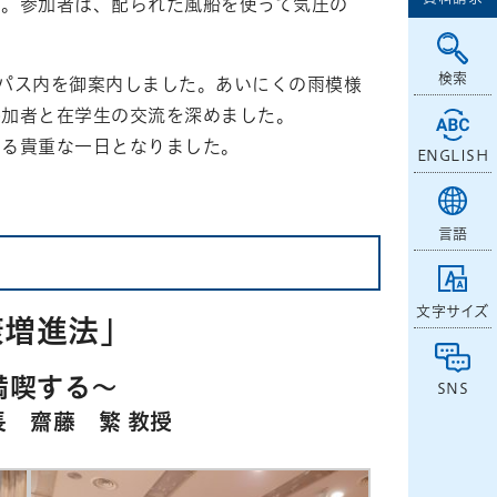
た。参加者は、配られた風船を使って気圧の
検索
パス内を御案内しました。あいにくの雨模様
参加者と在学生の交流を深めました。
る貴重な一日となりました。
ENGLISH
言語
文字サイズ
康増進法」
満喫する～
SNS
長 齋藤 繁 教授