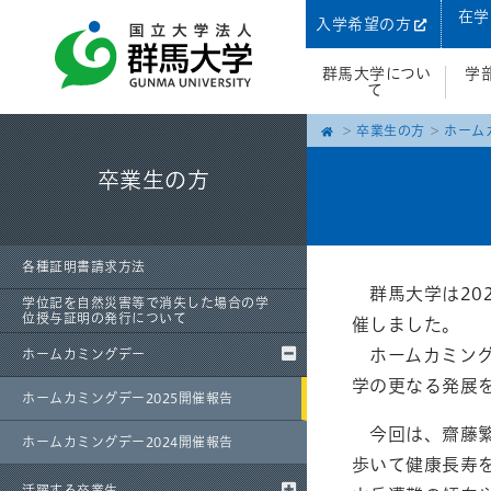
在学
入学希望の方
群馬大学につい
学
て
卒業生の方
ホーム
卒業生の方
各種証明書請求方法
群馬大学は202
学位記を自然災害等で消失した場合の学
位授与証明の発行について
催しました。
ホームカミング
ホームカミングデー
学の更なる発展
ホームカミングデー2025開催報告
今回は、齋藤繁
ホームカミングデー2024開催報告
歩いて健康長寿
活躍する卒業生