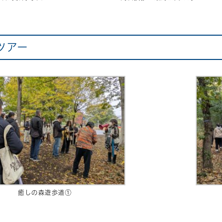
ツアー
癒しの森遊歩道①