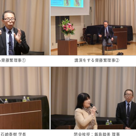
る齋藤繁理事①
講演をする齋藤繁理事②
石崎泰樹 学長
閉会挨拶：飯島睦美 理事