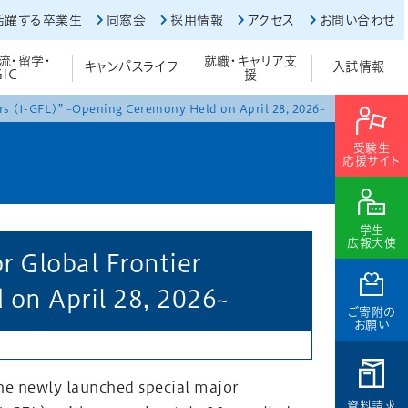
活躍する卒業生
同窓会
採用情報
アクセス
お問い合わせ
流・留学・
就職・キャリア支
キャンパスライフ
入試情報
GIC
援
ers (I-GFL)” ~Opening Ceremony Held on April 28, 2026~
受験生
応援サイト
学生
広報大使
r Global Frontier
on April 28, 2026~
ご寄附の
お願い
he newly launched special major
資料請求