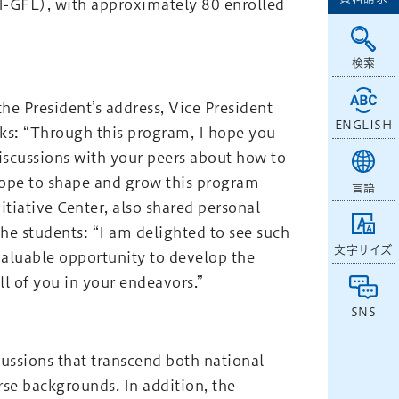
(I-GFL), with approximately 80 enrolled
検索
he President’s address, Vice President
ENGLISH
rks: “Through this program, I hope you
discussions with your peers about how to
 hope to shape and grow this program
言語
itiative Center, also shared personal
he students: “I am delighted to see such
文字サイズ
valuable opportunity to develop the
all of you in your endeavors.”
SNS
cussions that transcend both national
rse backgrounds. In addition, the