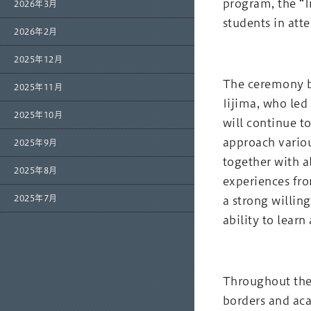
program, the “I
2026年3月
students in att
2026年2月
2025年12月
The ceremony be
2025年11月
Iijima, who led
2025年10月
will continue t
approach variou
2025年9月
together with al
2025年8月
experiences fro
2025年7月
a strong willin
ability to learn
Throughout the 
borders and aca