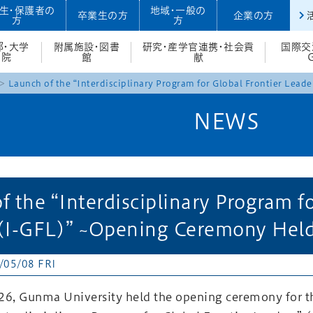
生・保護者の
地域・一般の
卒業生の方
企業の方
方
方
部・大学
附属施設・図書
研究・産学官連携・社会貢
国際交
院
館
献
Launch of the “Interdisciplinary Program for Global Frontier Lead
NEWS
f the “Interdisciplinary Program fo
(I-GFL)” ~Opening Ceremony Held 
/05/08 FRI
026, Gunma University held the opening ceremony for t