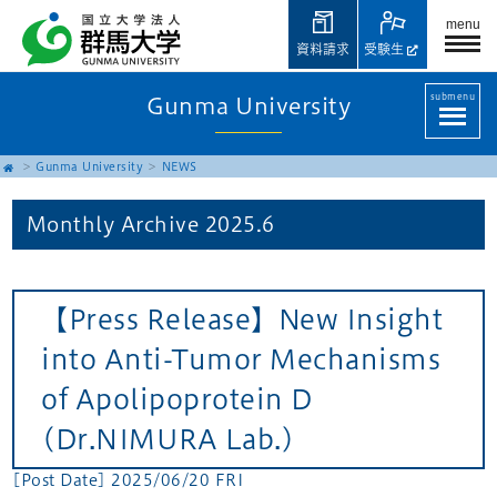
menu
資料請求
受験生
submenu
Gunma University
Gunma University
NEWS
Monthly Archive
2025.6
【Press Release】New Insight
into Anti-Tumor Mechanisms
of Apolipoprotein D
(Dr.NIMURA Lab.)
[Post Date] 2025/06/20 FRI