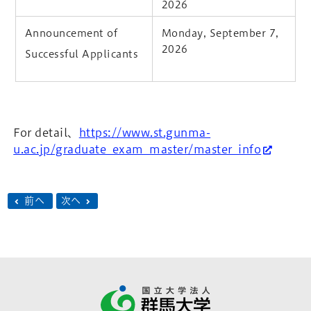
2026
Announcement of
Monday, September 7,
2026
Successful Applicants
For detail、
https://www.st.gunma-
u.ac.jp/graduate_exam_master/master_info
前へ
次へ